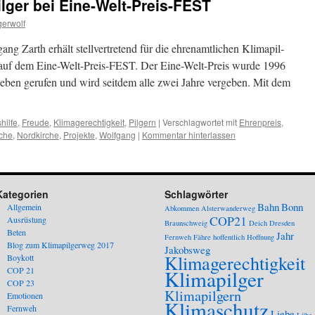
ilger bei Eine-Welt-Preis-FEST
gerwolf
ng Zarth erhält stel­lvertre­tend für die ehre­namtlichen Klimapil­
s auf dem Eine-Welt-Preis-FEST. Der Eine-Welt-Preis wurde 1996
Leben gerufen und wird seit­dem alle zwei Jahre vergeben. Mit dem
hilfe
,
Freude
,
Klimagerechtigkeit
,
Pilgern
|
Verschlagwortet mit
Ehrenpreis
,
rche
,
Nordkirche
,
Projekte
,
Wolfgang
|
Kommentar hinterlassen
Kategorien
Schlagwörter
Bahn
Bonn
Allgemein
Abkommen
Alsterwanderweg
COP21
Ausrüstung
Braunschweig
Deich
Dresden
Beten
Jahr
Fernweh
Fähre
hoffentlich
Hoffnung
Blog zum Klimapilgerweg 2017
Jakobsweg
Klimagerechtigkeit
Boykott
COP 21
Klimapilger
COP 23
Klimapilgern
Emotionen
Klimaschutz
Fernweh
Liebe