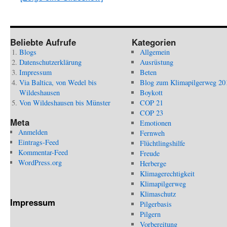
Beliebte Aufrufe
Kategorien
Blogs
Allgemein
Datenschutzerklärung
Ausrüstung
Impressum
Beten
Via Baltica, von Wedel bis
Blog zum Klimapilgerweg 20
Wildeshausen
Boykott
Von Wildeshausen bis Münster
COP 21
COP 23
Meta
Emotionen
Anmelden
Fernweh
Eintrags-Feed
Flüchtlingshilfe
Kommentar-Feed
Freude
WordPress.org
Herberge
Klimagerechtigkeit
Klimapilgerweg
Klimaschutz
Impressum
Pilgerbasis
Pilgern
Vorbereitung