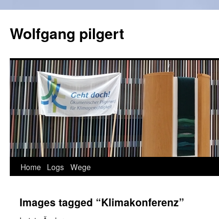
Zum
Inhalt
Wolfgang pilgert
springen
Home
Logs
Wege
Images tagged “Klimakonferenz”