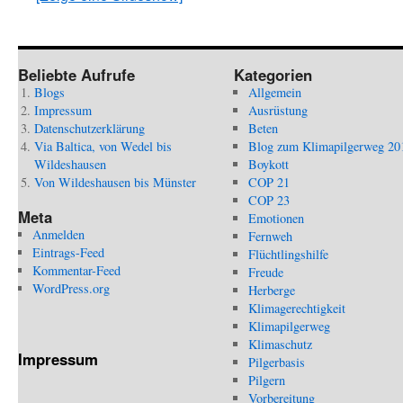
Beliebte Aufrufe
Kategorien
Blogs
Allgemein
Impressum
Ausrüstung
Datenschutzerklärung
Beten
Via Baltica, von Wedel bis
Blog zum Klimapilgerweg 20
Wildeshausen
Boykott
Von Wildeshausen bis Münster
COP 21
COP 23
Meta
Emotionen
Anmelden
Fernweh
Eintrags-Feed
Flüchtlingshilfe
Kommentar-Feed
Freude
WordPress.org
Herberge
Klimagerechtigkeit
Klimapilgerweg
Klimaschutz
Impressum
Pilgerbasis
Pilgern
Vorbereitung